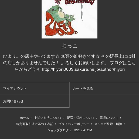
よっこ
ひより。の店主やってます☆ 無類の蛙好きです☆ その延長上には蛙
の店しかありませんでした！ よろしくお願いします。 ブログはこち
らからどうぞ http://hiyori0609.sakura.ne.jp/author/hiyori
マイアカウント
カートを見る
お問い合わせ
ホーム
/
支払い方法について
/
配送・送料について
/
返品について
/
特定商取引法に基づく表記
/
プライバシーポリシー
/
メルマガ登録・解除
/
ショップブログ
/
RSS
/
ATOM