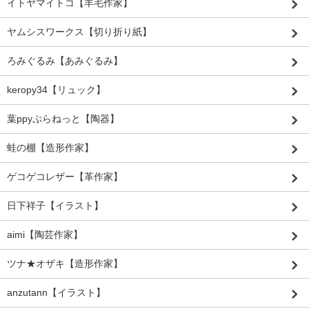
イトヤマイトコ【羊毛作家】
ヤムシスワークス【切り折り紙】
ろみぐるみ【あみぐるみ】
keropy34【リュック】
葉ppyぷらねっと【陶器】
蛙の棚【造形作家】
ゲコゲコレザー【革作家】
日下祥子【イラスト】
aimi【陶芸作家】
ツナ★オザキ【造形作家】
anzutann【イラスト】