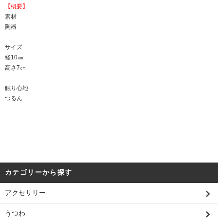
【概要】
素材
陶器
サイズ
経10㎝
高さ7㎝
触り心地
つるん
カテゴリーから探す
アクセサリー
うつわ