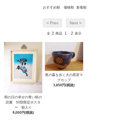
おすすめ順
価格順
新着順
< Prev
Next >
2
1
2
全
商品
-
表示
夜の森を歩く犬の黒茶マ
グカップ
3,850円(税抜)
雨の日の幸せの青い蛙の
読書 50部限定ポスタ
ー 額入り
9,000円(税抜)