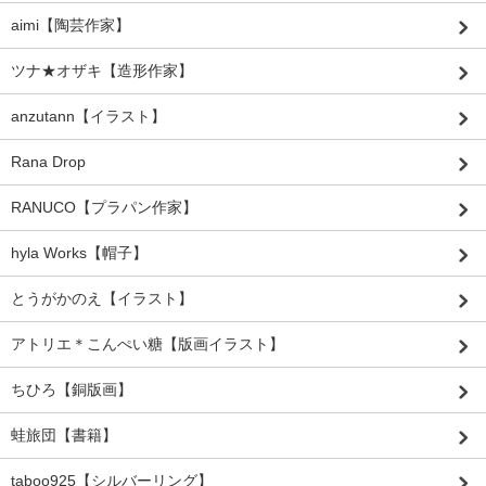
aimi【陶芸作家】
ツナ★オザキ【造形作家】
anzutann【イラスト】
Rana Drop
RANUCO【プラパン作家】
hyla Works【帽子】
とうがかのえ【イラスト】
アトリエ＊こんぺい糖【版画イラスト】
ちひろ【銅版画】
蛙旅団【書籍】
taboo925【シルバーリング】