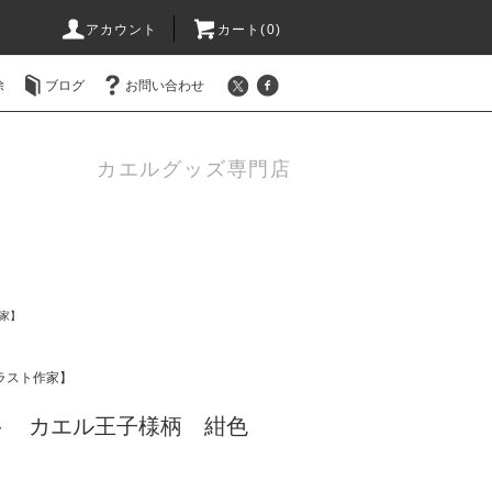
アカウント
カート(0)
除
ブログ
お問い合わせ
カエルグッズ専門店
作家】
イラスト作家】
ト カエル王子様柄 紺色