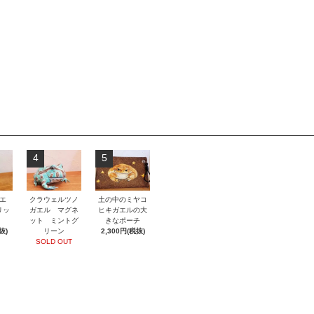
4
5
エ
クラウェルツノ
土の中のミヤコ
リッ
ガエル マグネ
ヒキガエルの大
ット ミントグ
きなポーチ
抜)
リーン
2,300円(税抜)
SOLD OUT