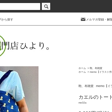
プから探す
メルマガ登録・解
ホーム
>
鞄、布雑貨
ホーム
>
memo【イラスト
鞄、布雑貨
memo【
カエルのトー
me32a