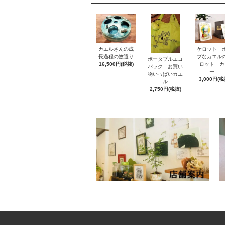
カエルさんの成
ケロット 
長過程の蚊遣り
プなカエル
ポータブルエコ
16,500円(税抜)
ロット カ
バック お買い
ー
物いっぱいカエ
3,000円(税
ル
2,750円(税抜)