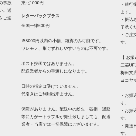
の事故
東北1000円
・銀行
い。送
ます。
レターパックプラス
をご送
・振込
全国一律600円
了承く
・ご注
※5000円以内の小物、雑貨のみ可能です。
す。
ワレモノ、形ぐずれしやすいものは不可です。
【 お振
ポスト投函ではありません。
三菱UF
配送業者からの手渡しになります。
梅田支店
ヨコヤ
日時の指定は受けていません。
代引きはご利用出来ません。
・お振
す。
保障がありません。配送中の紛失・破損・遅延
・お振
等に万が一トラブルが発生致しましても、配送
す。
業者・当店では一切保障はございません。
・発送
す。