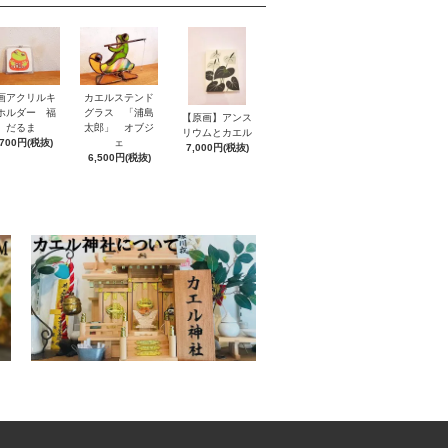
画アクリルキ
カエルステンド
ホルダー 福
グラス 「浦島
【原画】アンス
だるま
太郎」 オブジ
リウムとカエル
,700円(税抜)
ェ
7,000円(税抜)
6,500円(税抜)