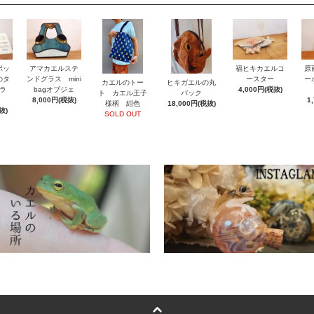
ポッ
アマカエルステ
福ヒキカエルコ
原
のタ
ンドグラス mini
ースター
ー
カエルのトー
ヒキガエルの丸
ラ
bagオブジェ
4,000円(税抜)
ト カエル王子
バック
8,000円(税抜)
1
様柄 紺色
18,000円(税抜)
抜)
SOLD OUT