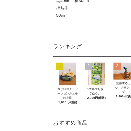
縦40cm 横30cm
持ち手
50㎝
ランキング
1
2
3
読書するカ
ル メモク
青と緑のグラデ
カエル大好き！
プ
ーションカエル
てぬぐい
3,800円(税
の小皿
2,300円(税抜)
5,000円(税抜)
おすすめ商品