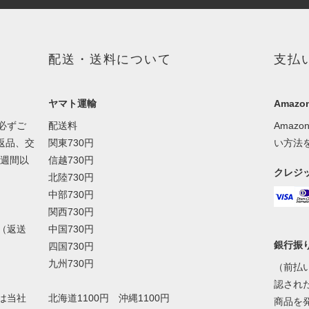
配送・送料について
支払
ヤマト運輸
Amazon
必ずご
配送料
Amaz
返品、交
関東730円
い方法
１週間以
信越730円
クレジ
北陸730円
中部730円
関西730円
（返送
中国730円
銀行振
四国730円
九州730円
（前払
認され
は当社
北海道1100円 沖縄1100円
商品を