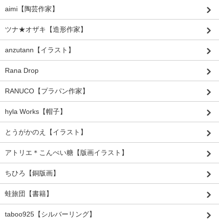
aimi【陶芸作家】
ツナ★オザキ【造形作家】
anzutann【イラスト】
Rana Drop
RANUCO【プラパン作家】
hyla Works【帽子】
とうがかのえ【イラスト】
アトリエ＊こんぺい糖【版画イラスト】
ちひろ【銅版画】
蛙旅団【書籍】
taboo925【シルバーリング】