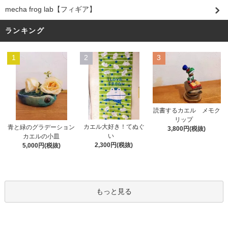
mecha frog lab【フィギア】
ランキング
1
2
3
読書するカエル メモク
リップ
カエル大好き！てぬぐ
青と緑のグラデーション
3,800円(税抜)
い
カエルの小皿
2,300円(税抜)
5,000円(税抜)
もっと見る