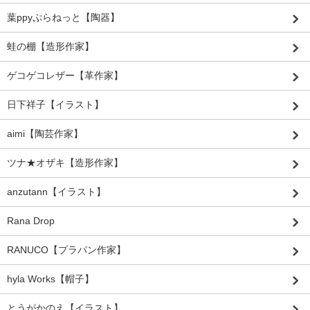
葉ppyぷらねっと【陶器】
蛙の棚【造形作家】
ゲコゲコレザー【革作家】
日下祥子【イラスト】
aimi【陶芸作家】
ツナ★オザキ【造形作家】
anzutann【イラスト】
Rana Drop
RANUCO【プラパン作家】
hyla Works【帽子】
とうがかのえ【イラスト】