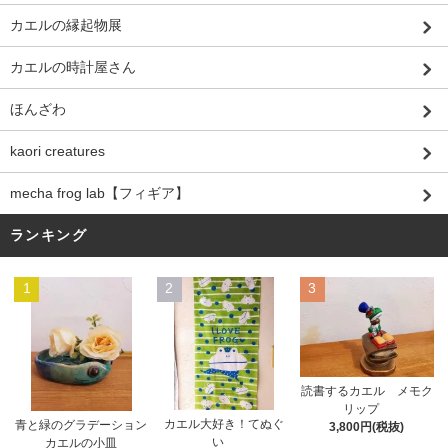
カエルの縁起物展
カエルの時計屋さん
ほんざわ
kaori creatures
mecha frog lab【フィギア】
ランキング
1
2
3
読書するカエル メモク
リップ
カエル大好き！てぬぐ
青と緑のグラデーション
3,800円(税抜)
い
カエルの小皿