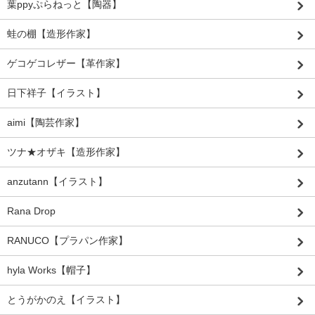
葉ppyぷらねっと【陶器】
蛙の棚【造形作家】
ゲコゲコレザー【革作家】
日下祥子【イラスト】
aimi【陶芸作家】
ツナ★オザキ【造形作家】
anzutann【イラスト】
Rana Drop
RANUCO【プラパン作家】
hyla Works【帽子】
とうがかのえ【イラスト】