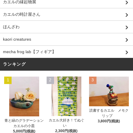
カエルの縁起物展
カエルの時計屋さん
ほんざわ
kaori creatures
mecha frog lab【フィギア】
ランキング
1
2
3
読書するカエル メモク
リップ
カエル大好き！てぬぐ
青と緑のグラデーション
3,800円(税抜)
い
カエルの小皿
2,300円(税抜)
5,000円(税抜)