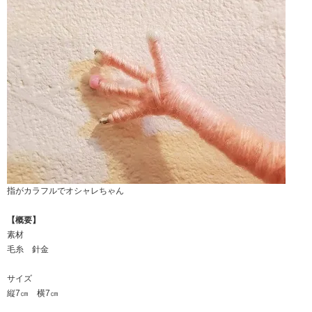
指がカラフルでオシャレちゃん
【概要】
素材
毛糸 針金
サイズ
縦7㎝ 横7㎝