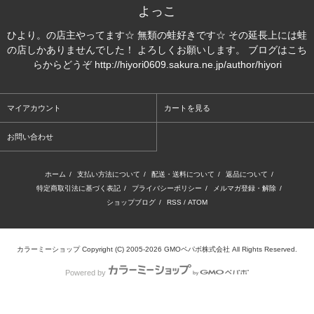
よっこ
ひより。の店主やってます☆ 無類の蛙好きです☆ その延長上には蛙
の店しかありませんでした！ よろしくお願いします。 ブログはこち
らからどうぞ http://hiyori0609.sakura.ne.jp/author/hiyori
マイアカウント
カートを見る
お問い合わせ
ホーム
/
支払い方法について
/
配送・送料について
/
返品について
/
特定商取引法に基づく表記
/
プライバシーポリシー
/
メルマガ登録・解除
/
ショップブログ
/
RSS
/
ATOM
カラーミーショップ
Copyright (C) 2005-2026
GMOペパボ株式会社
All Rights Reserved.
Powered by