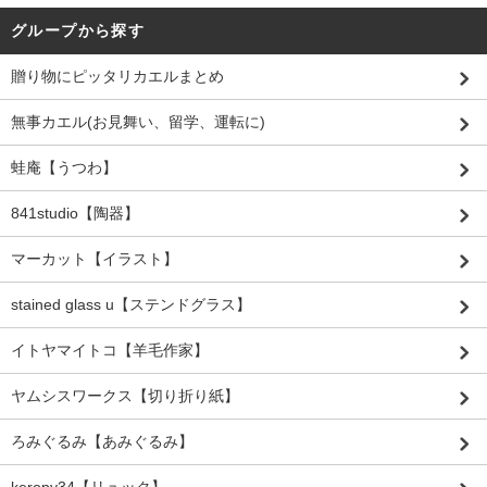
グループから探す
贈り物にピッタリカエルまとめ
無事カエル(お見舞い、留学、運転に)
蛙庵【うつわ】
841studio【陶器】
マーカット【イラスト】
stained glass u【ステンドグラス】
イトヤマイトコ【羊毛作家】
ヤムシスワークス【切り折り紙】
ろみぐるみ【あみぐるみ】
keropy34【リュック】