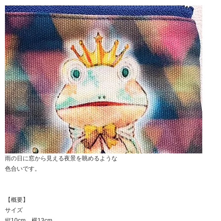
雨の日に窓から見える夜景を眺めるような
色合いです。
【概要】
サイズ
縦10cm 横13cm