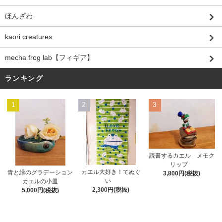
ほんざわ
kaori creatures
mecha frog lab【フィギア】
ランキング
1
2
3
読書するカエル メモク
リップ
カエル大好き！てぬぐ
青と緑のグラデーション
3,800円(税抜)
い
カエルの小皿
2,300円(税抜)
5,000円(税抜)