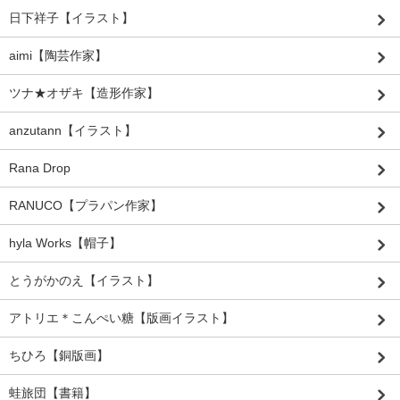
日下祥子【イラスト】
aimi【陶芸作家】
ツナ★オザキ【造形作家】
anzutann【イラスト】
Rana Drop
RANUCO【プラパン作家】
hyla Works【帽子】
とうがかのえ【イラスト】
アトリエ＊こんぺい糖【版画イラスト】
ちひろ【銅版画】
蛙旅団【書籍】