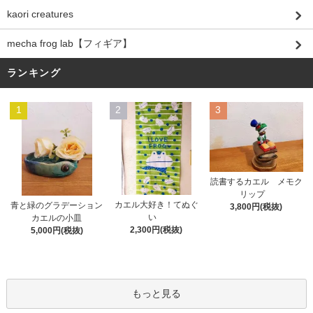
kaori creatures
mecha frog lab【フィギア】
ランキング
1
2
3
読書するカエル メモク
リップ
カエル大好き！てぬぐ
青と緑のグラデーション
3,800円(税抜)
い
カエルの小皿
2,300円(税抜)
5,000円(税抜)
もっと見る