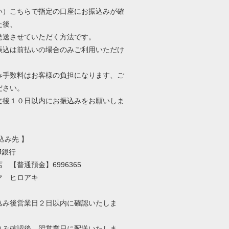
い）こちらで指定の口座にお振込みが確
た後、
発送させていただく方法です。
振込は前払いの場合のみご利用いただけ
み手数料はお客様の負担になります、ご
ださい。
文後１０日以内にお振込みをお願いしま
込み先 】
J銀行
 【普通預金】6996365
マ ヒロアキ
込み後営業日２日以内に確認いたしま
込み確認後、翌営業日に配送いたしま