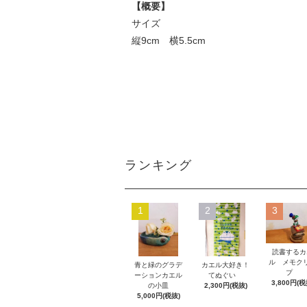
【概要】
サイズ
縦9cm 横5.5cm
ランキング
1
2
3
読書するカ
ル メモク
青と緑のグラデ
カエル大好き！
プ
ーションカエル
てぬぐい
3,800円(税
の小皿
2,300円(税抜)
5,000円(税抜)