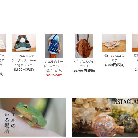
ポッ
アマカエルステ
福ヒキカエルコ
原
のタ
ンドグラス mini
ースター
ー
カエルのトー
ヒキガエルの丸
ラ
bagオブジェ
4,000円(税抜)
ト カエル王子
バック
8,000円(税抜)
1
様柄 紺色
18,000円(税抜)
抜)
SOLD OUT