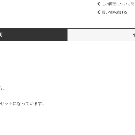
この商品について問
買い物を続ける
明
う。
ルセットになっています。