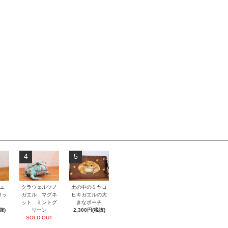
4
5
エ
クラウェルツノ
土の中のミヤコ
リッ
ガエル マグネ
ヒキガエルの大
ット ミントグ
きなポーチ
抜)
リーン
2,300円(税抜)
SOLD OUT