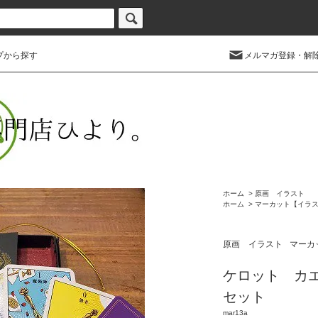
プから探す
メルマガ登録・解
ホーム
>
原画 イラスト
ホーム
>
マーカット【イラ
原画 イラスト
マーカ
ケロット カ
セット
mar13a