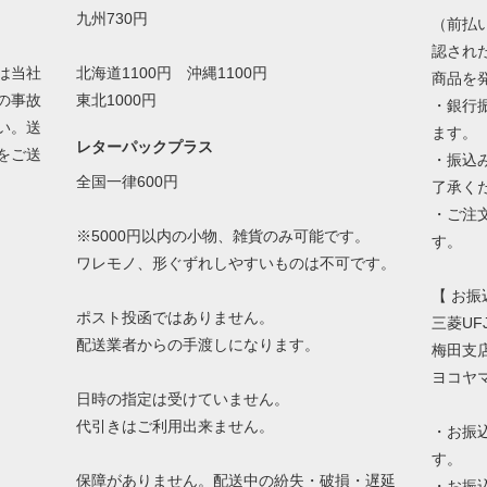
九州730円
（前払
認され
は当社
北海道1100円 沖縄1100円
商品を
の事故
東北1000円
・銀行
い。送
ます。
レターパックプラス
をご送
・振込
全国一律600円
了承く
・ご注
※5000円以内の小物、雑貨のみ可能です。
す。
ワレモノ、形ぐずれしやすいものは不可です。
【 お振
ポスト投函ではありません。
三菱UF
配送業者からの手渡しになります。
梅田支店
ヨコヤ
日時の指定は受けていません。
代引きはご利用出来ません。
・お振
す。
保障がありません。配送中の紛失・破損・遅延
・お振