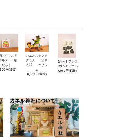
画アクリルキ
カエルステンド
ホルダー 福
グラス 「浦島
【原画】アンス
だるま
太郎」 オブジ
リウムとカエル
,700円(税抜)
ェ
7,000円(税抜)
6,500円(税抜)