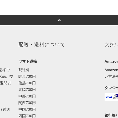
配送・送料について
支払
ヤマト運輸
Amazon
必ずご
配送料
Amaz
返品、交
関東730円
い方法
１週間以
信越730円
クレジ
北陸730円
中部730円
関西730円
（返送
中国730円
銀行振
四国730円