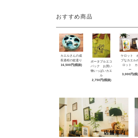
おすすめ商品
カエルさんの成
ケロット 
長過程の蚊遣り
プなカエル
ポータブルエコ
16,500円(税抜)
ロット カ
バック お買い
ー
物いっぱいカエ
3,000円(税
ル
2,750円(税抜)