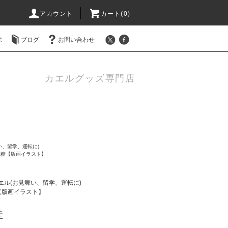
アカウント
カート(0)
除
ブログ
お問い合わせ
カエルグッズ専門店
い、留学、運転に)
い糖【版画イラスト】
エル(お見舞い、留学、運転に)
【版画イラスト】
蛙