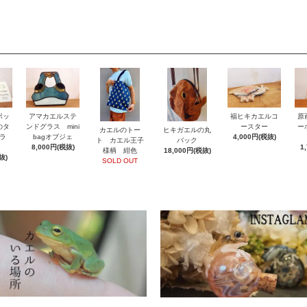
ポッ
アマカエルステ
福ヒキカエルコ
原
のタ
ンドグラス mini
ースター
ー
カエルのトー
ヒキガエルの丸
ラ
bagオブジェ
4,000円(税抜)
ト カエル王子
バック
8,000円(税抜)
1
様柄 紺色
18,000円(税抜)
抜)
SOLD OUT