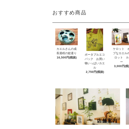
おすすめ商品
カエルさんの成
ケロット 
長過程の蚊遣り
プなカエル
ポータブルエコ
16,500円(税抜)
ロット カ
バック お買い
ー
物いっぱいカエ
3,000円(税
ル
2,750円(税抜)