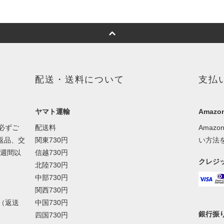
配送・送料について
支払
ヤマト運輸
Amazon
必ずご
配送料
Amaz
返品、交
関東730円
い方法
１週間以
信越730円
クレジ
北陸730円
中部730円
関西730円
（返送
中国730円
銀行振
四国730円