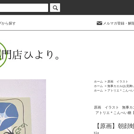
プから探す
メルマガ登録・解
ホーム
>
原画 イラスト
ホーム
>
無事カエル(お見舞
ホーム
>
アトリエ＊こんぺ
原画 イラスト
無事カ
アトリエ＊こんぺい糖
【原画】朝顔
k1a