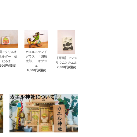
画アクリルキ
カエルステンド
ホルダー 福
グラス 「浦島
【原画】アンス
だるま
太郎」 オブジ
リウムとカエル
,700円(税抜)
ェ
7,000円(税抜)
6,500円(税抜)