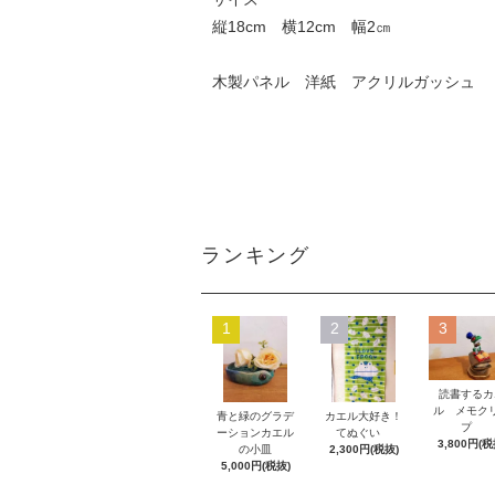
縦18cm 横12cm 幅2㎝
木製パネル 洋紙 アクリルガッシュ
ランキング
1
2
3
読書するカ
ル メモク
青と緑のグラデ
カエル大好き！
プ
ーションカエル
てぬぐい
3,800円(税
の小皿
2,300円(税抜)
5,000円(税抜)