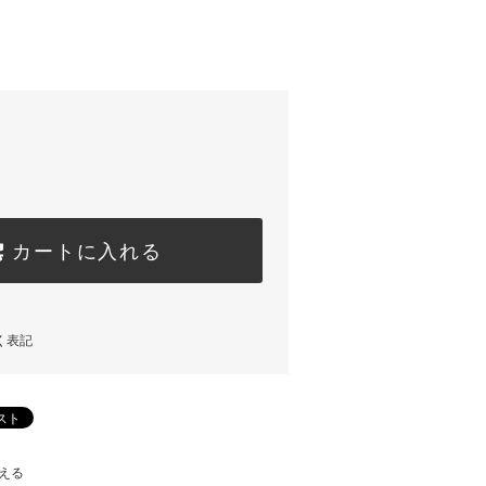
)
カートに入れる
く表記
える