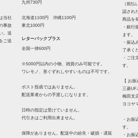
九州730円
（前払
認され
は当社
北海道1100円 沖縄1100円
商品を
の事故
東北1000円
・銀行
い。送
ます。
レターパックプラス
をご送
・振込
全国一律600円
了承く
・ご注
※5000円以内の小物、雑貨のみ可能です。
す。
ワレモノ、形ぐずれしやすいものは不可です。
【 お振
ポスト投函ではありません。
三菱UF
配送業者からの手渡しになります。
梅田支店
ヨコヤ
日時の指定は受けていません。
代引きはご利用出来ません。
・お振
す。
保障がありません。配送中の紛失・破損・遅延
・お振