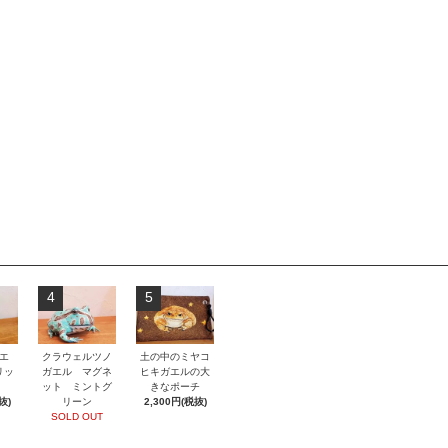
4
5
エ
クラウェルツノ
土の中のミヤコ
リッ
ガエル マグネ
ヒキガエルの大
ット ミントグ
きなポーチ
抜)
リーン
2,300円(税抜)
SOLD OUT