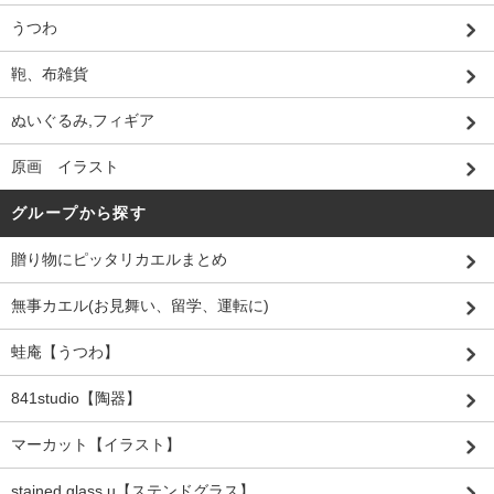
うつわ
鞄、布雑貨
ぬいぐるみ,フィギア
原画 イラスト
グループから探す
贈り物にピッタリカエルまとめ
無事カエル(お見舞い、留学、運転に)
蛙庵【うつわ】
841studio【陶器】
マーカット【イラスト】
stained glass u【ステンドグラス】