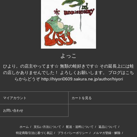
よっこ
ひより。の店主やってます☆ 無類の蛙好きです☆ その延長上には蛙
の店しかありませんでした！ よろしくお願いします。 ブログはこち
らからどうぞ http://hiyori0609.sakura.ne.jp/author/hiyori
マイアカウント
カートを見る
お問い合わせ
ホーム
/
支払い方法について
/
配送・送料について
/
返品について
/
特定商取引法に基づく表記
/
プライバシーポリシー
/
メルマガ登録・解除
/