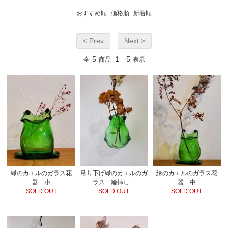
おすすめ順
価格順
新着順
< Prev
Next >
5
1
5
全
商品
-
表示
緑のカエルのガラス花
吊り下げ緑のカエルのガ
緑のカエルのガラス花
器 小
ラス一輪挿し
器 中
SOLD OUT
SOLD OUT
SOLD OUT