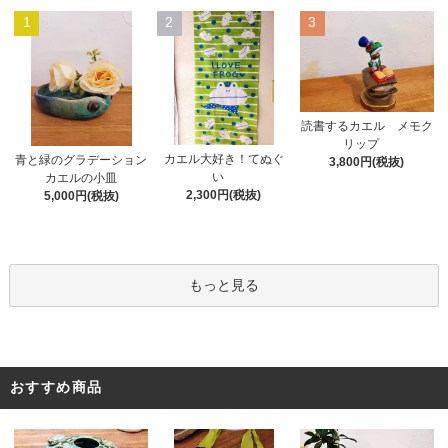
1
2
3
読書するカエル メモク
リップ
カエル大好き！てぬぐ
青と緑のグラデーション
3,800円(税抜)
い
カエルの小皿
2,300円(税抜)
5,000円(税抜)
もっと見る
おすすめ商品