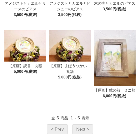
アメジストとカエルとリ
アメジストとカエルとビ
木の実とカエルのピアス
ースのピアス
ジューのピアス
3,500円(税抜)
3,500円(税抜)
3,500円(税抜)
【原画】読書 丸額
【原画】まほうつかい
5,000円(税抜)
丸額
5,000円(税抜)
【原画】鏡の前 ミニ額
6,000円(税抜)
6
1
6
全
商品
-
表示
< Prev
Next >