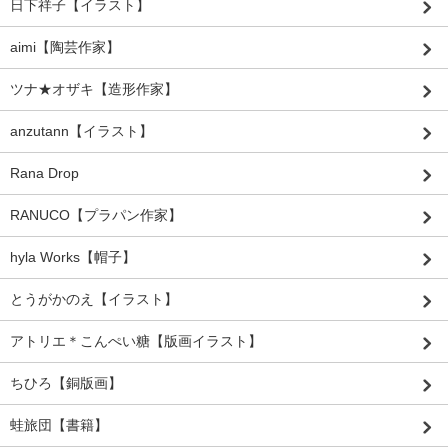
日下祥子【イラスト】
aimi【陶芸作家】
ツナ★オザキ【造形作家】
anzutann【イラスト】
Rana Drop
RANUCO【プラパン作家】
hyla Works【帽子】
とうがかのえ【イラスト】
アトリエ＊こんぺい糖【版画イラスト】
ちひろ【銅版画】
蛙旅団【書籍】