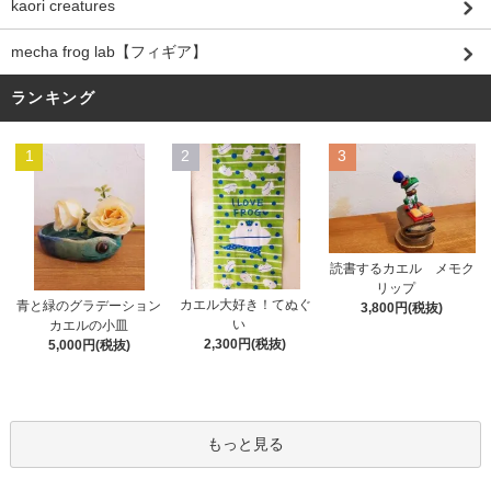
kaori creatures
mecha frog lab【フィギア】
ランキング
1
2
3
読書するカエル メモク
リップ
カエル大好き！てぬぐ
青と緑のグラデーション
3,800円(税抜)
い
カエルの小皿
2,300円(税抜)
5,000円(税抜)
もっと見る