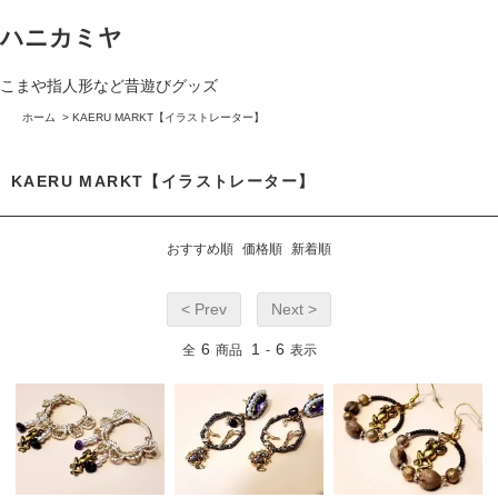
ハニカミヤ
こまや指人形など昔遊びグッズ
ホーム
>
KAERU MARKT【イラストレーター】
KAERU MARKT【イラストレーター】
おすすめ順
価格順
新着順
< Prev
Next >
6
1
6
全
商品
-
表示